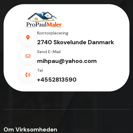
Kontorplacering
2740 Skovelunde Danmark
Send E-Mail
mihpau@yahoo.com
Tel
+4552813590
Om Virksomheden