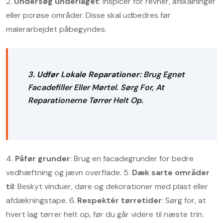
2.
Undersøg underlaget
: Inspicér for revner, afskalninger
eller porøse områder. Disse skal udbedres før
malerarbejdet påbegyndes.
3.
Udfør Lokale Reparationer
: Brug Egnet
Facadefiller Eller Mørtel. Sørg For, At
Reparationerne Tørrer Helt Op.
4.
Påfør grunder
: Brug en facadegrunder for bedre
vedhæftning og jævn overflade.
5.
Dæk sarte områder
til
: Beskyt vinduer, døre og dekorationer med plast eller
afdækningstape.
6.
Respektér tørretider
: Sørg for, at
hvert lag tørrer helt op, før du går videre til næste trin.