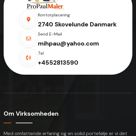
Kontorplacering
2740 Skovelunde Danmark
Send E-Mail
mihpau@yahoo.com
Tel
+4552813590
Om Virksomheden
Med omfattende erfaring og en solid portefølje er vi
det